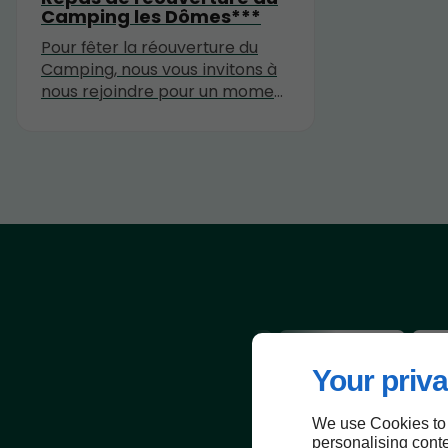
Camping les Dômes***
Pour fêter la réouverture du
Camping, nous vous invitons à
nous rejoindre pour un moment
convival autour d'une truffade
Your priva
We use Cookies to
personalising conte