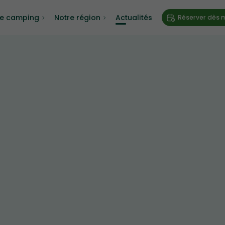
re camping
Notre région
Actualités
Réserver dès 
oncert de Blues/Rock.
réserver ! A Samedi !