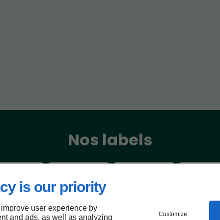
Nos labels
cy is our priority
 improve user experience by
Customize
nt and ads, as well as analyzing