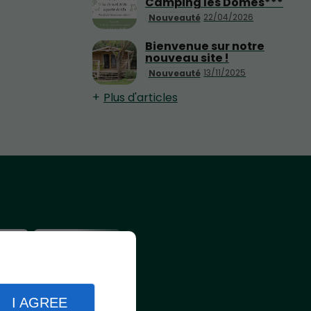
Camping les Dômes***
22/04/2026
Nouveauté
Bienvenue sur notre
nouveau site !
13/11/2025
Nouveauté
Plus d'articles
I AGREE