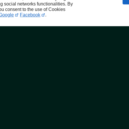
ng social networks functionalities. By
you consent to the use of Cookies
Google
Facebook
.