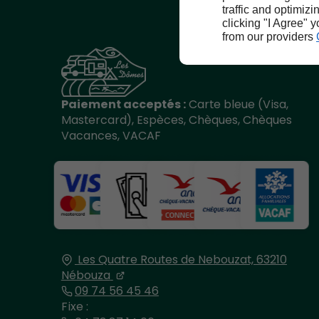
traffic and optimizi
clicking "I Agree" 
from our providers
Paiement acceptés :
Carte bleue (Visa,
Mastercard), Espèces, Chèques, Chèques
Vacances, VACAF
Les Quatre Routes de Nebouzat,
63210
Nébouza
09 74 56 45 46
Fixe :