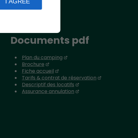
I AGREE
Documents pdf
Plan du camping
Brochure
Fiche accueil
Tarifs & contrat de réservation
Descriptif des locatifs
Assurance annulation