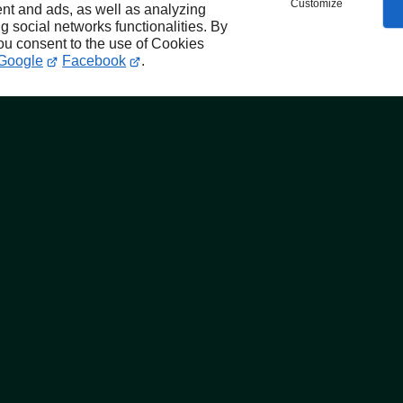
Customize
nt and ads, as well as analyzing
ng social networks functionalities. By
you consent to the use of Cookies
Google
Facebook
.