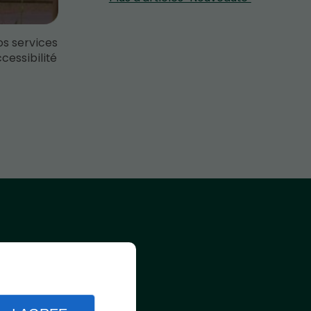
os services
cessibilité