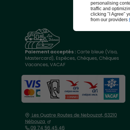
personalising conte
traffic and optimizi
clicking "I Agree" 
from our providers
Paiement acceptés :
Carte bleue (Visa,
Mastercard), Espèces, Chèques, Chèques
Vacances, VACAF
Les Quatre Routes de Nebouzat,
63210
Nébouza
09 74 56 45 46