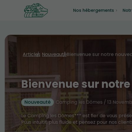
Nos hébergements
Not
Articles
Nouveauté
Bienvenue sur notre nouveau
Bienvenue sur notre
Nouveauté
Camping les Dômes / 13 Novembr
Le Campîng les Dômes*** est fier de vous présen
PLus intuitif, plus fluide et pensez pour nos client