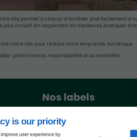
notre site permet à chacun d’accéder plus facilement à n
 plus inclusif, en respectant les meilleures pratiques d’ac
sé notre site pour réduire notre empreinte numérique.
allier performance, responsabilité et accessibilité.
Nos labels
cy is our priority
 improve user experience by