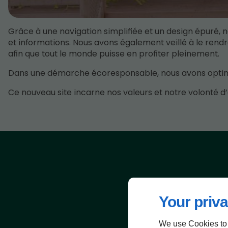
Grâce à une navigation simplifiée et un design épuré, 
et informations. Nous avons également veillé à le rendre
afin que tout le monde puisse en profiter pleinement.
Dans une démarche écoresponsable, nous avons optimi
Ce nouveau site incarne nos valeurs et notre volonté d’
Your priva
We use Cookies to