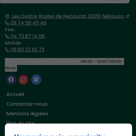
Les Quatre Routes de Nebouzat,
63210
Nébouza
09 74 56 45 46
Fixe :
04 73 87 14 06
Mobile :
06 80 23 92 73
Heures standard et saison haute :
08h30 - 12h00 | 15h00 -
19h00
Accueil
Contactez-nous
Mentions légales
Plan du site