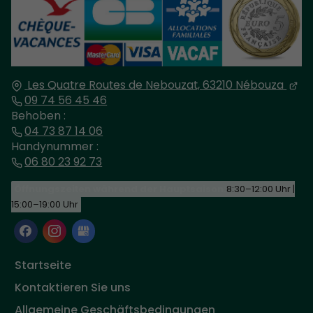
Les Quatre Routes de Nebouzat,
63210
Nébouza
09 74 56 45 46
Behoben :
04 73 87 14 06
Handynummer :
06 80 23 92 73
Öffnungszeiten während der Hauptsaison:
8:30–12:00 Uhr |
15:00–19:00 Uhr
Startseite
Kontaktieren Sie uns
Allgemeine Geschäftsbedingungen